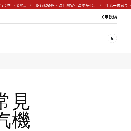
..
我有點疑惑，為什麼會有這麼多保..
作為一位家長，我在廚房翻新
民眾投稿
Dark togg
常見
汽機