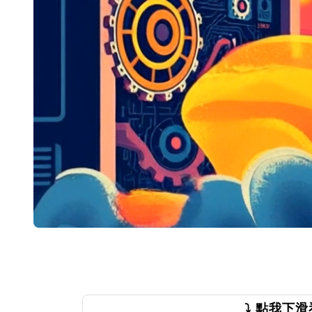
⤵️ 點我下