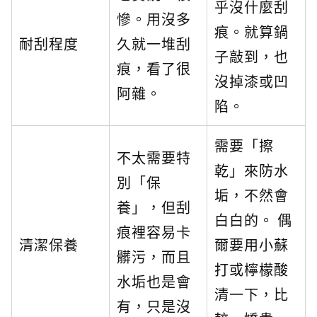
乎沒什麼刮
慘。用沒多
痕。就算鍋
耐刮程度
久就一堆刮
子敲到，也
痕，看了很
沒掉漆或凹
阿雜。
陷。
需要「擦
不太需要特
乾」來防水
別「保
垢，不然會
養」，但刮
白白的。 偶
痕裡容易卡
清潔保養
爾要用小蘇
髒污，而且
打或檸檬酸
水垢也是會
清一下，比
有，只是沒