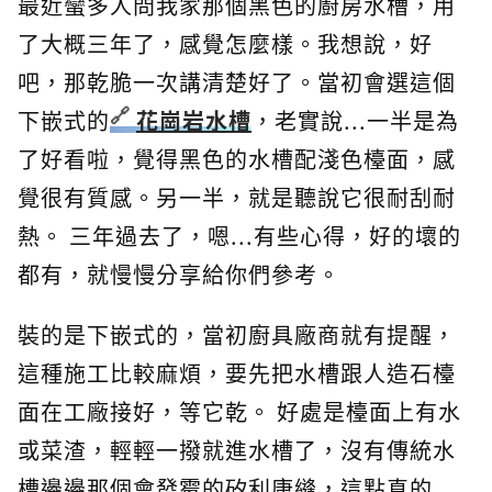
最近蠻多人問我家那個黑色的廚房水槽，用
了大概三年了，感覺怎麼樣。我想說，好
吧，那乾脆一次講清楚好了。當初會選這個
下嵌式的
花崗岩水槽
，老實說...一半是為
了好看啦，覺得黑色的水槽配淺色檯面，感
覺很有質感。另一半，就是聽說它很耐刮耐
熱。 三年過去了，嗯...有些心得，好的壞的
都有，就慢慢分享給你們參考。
裝的是下嵌式的，當初廚具廠商就有提醒，
這種施工比較麻煩，要先把水槽跟人造石檯
面在工廠接好，等它乾。 好處是檯面上有水
或菜渣，輕輕一撥就進水槽了，沒有傳統水
槽邊邊那個會發霉的矽利康縫，這點真的