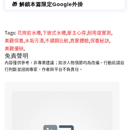
🎁 解鎖本篇限定Google外掛
Tags:
花崗岩水槽
,
下嵌式水槽
,
屋主心得
,
耐用度實測
,
美觀保養
,
水垢污漬
,
不鏽鋼比較
,
真實體驗
,
保養秘訣
,
美觀優缺
,
免責聲明
內容僅供參考，非專業建議；如涉人物情節均為改編。行動前請自
行判斷並諮詢專家，作者與平台不負責任。