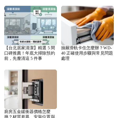
【台北居家清潔】精選 5 間
抽屜滑軌卡住怎麼辦？WD-
口碑推薦！年底大掃除預約
40 正確使用步驟與常見問題
前，先釐清這 5 件事
處理
廚房五金緩衝器價格怎麼
挑？材質差異、安裝位置與