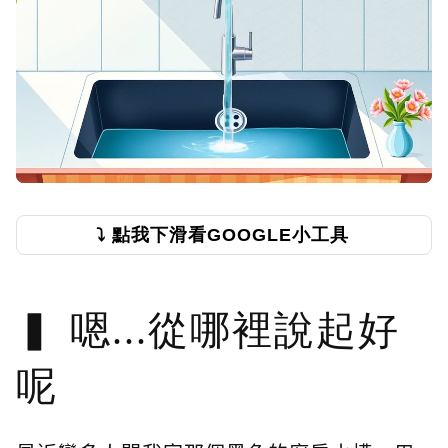
⤵️ 點我下滑看GOOGLE小工具
嗯...從哪裡說起好
呢