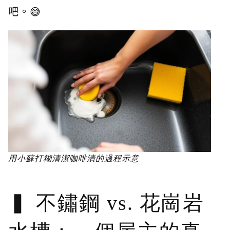
吧。😅
用小蘇打糊清潔咖啡漬的過程示意
不鏽鋼 vs. 花崗岩