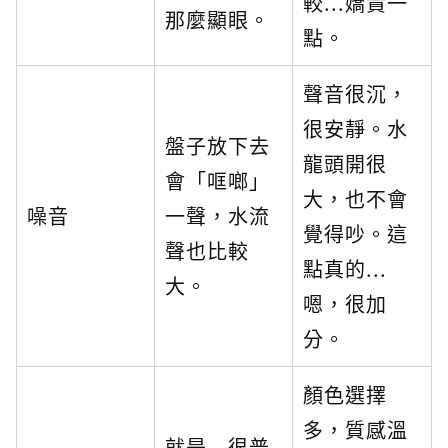
較...嬌貴一
那麼顯眼。
點。
聲音很沉，
很安靜。水
盤子放下去
龍頭開很
會「哐啷」
大，也不會
噪音
一聲，水流
覺得吵。這
聲也比較
點真的...
大。
嗯，很加
分。
顏色選擇
多，質感溫
就是...很普