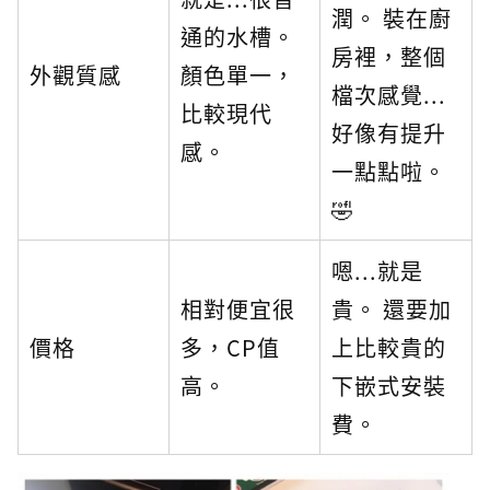
潤。 裝在廚
通的水槽。
房裡，整個
外觀質感
顏色單一，
檔次感覺...
比較現代
好像有提升
感。
一點點啦。
🤣
嗯...就是
相對便宜很
貴。 還要加
價格
多，CP值
上比較貴的
高。
下嵌式安裝
費。