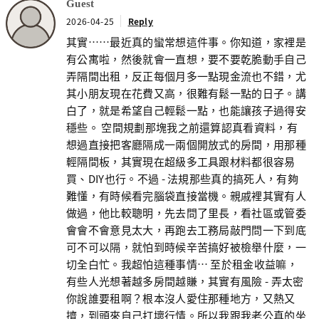
Guest
2026-04-25
Reply
其實……最近真的蠻常想這件事。你知道，家裡是
有公寓啦，然後就會一直想，要不要乾脆動手自己
弄隔間出租，反正每個月多一點現金流也不錯，尤
其小朋友現在花費又高，很難有鬆一點的日子。講
白了，就是希望自己輕鬆一點，也能讓孩子過得安
穩些。 空間規劃那塊我之前還算認真看資料，有
想過直接把客廳隔成一兩個開放式的房間，用那種
輕隔間板，其實現在超級多工具跟材料都很容易
買、DIY也行。不過 - 法規那些真的搞死人，有夠
難懂，有時候看完腦袋直接當機。親戚裡其實有人
做過，他比較聰明，先去問了里長，看社區或管委
會會不會意見太大，再跑去工務局敲門問一下到底
可不可以隔，就怕到時候辛苦搞好被檢舉什麼，一
切全白忙。我超怕這種事情⋯ 至於租金收益嘛，
有些人光想著越多房間越賺，其實有風險 - 弄太密
你說誰要租啊？根本沒人愛住那種地方，又熱又
擠，到頭來自己打壞行情。所以我跟我老公真的坐