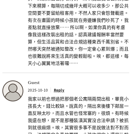
下來精算，每隔切成幾坪大概可以收多少，那公共
空間要不要留給租客用，不然人家只會怨聲載道。
有次在畫圖的時候小孩就在旁邊嫌我們吵死了，我
差點就直接放棄…… 所以啊，如果你真的有考慮
像我這樣改裝出租的話，認真建議報酬率當然要
算，但生活品質和合法合規這種東西千萬別省。不
然哪天突然被通知整改，你一定會心累到爆；而且
也很難說將來生活真的變輕鬆啦。唉，都這樣，每
天小心翼翼地活著囉……
Guest
2025-10-10
Reply
我家以前也想過把那個老公寓隔兩間出租，畢竟小
孩長大，錢比較缺。說真的，隔出來後樓下鄰居一
直反映太吵，而且水管也怪常塞的，很煩。有時候
我還在想，是不是那種裝潢其實沒合法申請？被抓
到就很麻煩。唉，其實很多事不是說做法對不對而