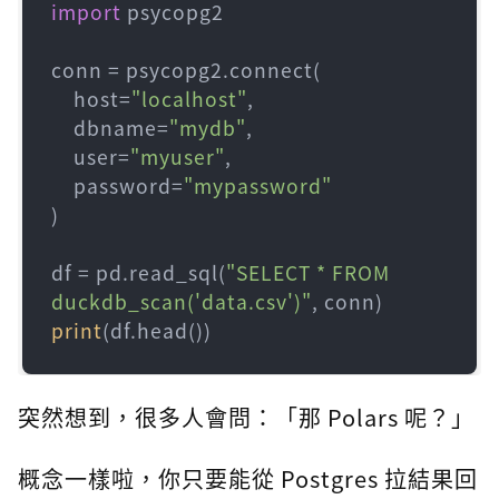
import
 psycopg2

conn = psycopg2.connect(

    host=
"localhost"
,

    dbname=
"mydb"
,

    user=
"myuser"
,

    password=
"mypassword"
)

df = pd.read_sql(
"SELECT * FROM 
duckdb_scan('data.csv')"
print
(df.head())
突然想到，很多人會問：「那 Polars 呢？」
概念一樣啦，你只要能從 Postgres 拉結果回