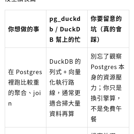
pg_duckd
你要留意的
你想做的事
b / DuckD
坑（真的會
B 幫上的忙
踩）
別忘了觀察
DuckDB 的
Postgres 本
在 Postgres
列式 + 向量
身的資源壓
裡跑比較重
化執行路
力；你只是
的聚合、joi
線，通常更
換引擎算，
n
適合掃大量
不是免費午
資料再算
餐