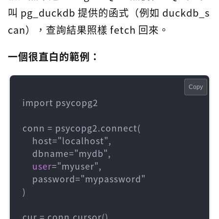
叫 pg_duckdb 提供的函式（例如 duckdb_s
can），查詢結果照樣 fetch 回來。
一個很直白的範例：
Copy
import psycopg2

conn 
=
 psycopg2.connect(

    host
=
"localhost",

    dbname
=
"mydb",

user
=
"myuser",

    password
=
"mypassword"

)

cur 
=
 conn.cursor()
