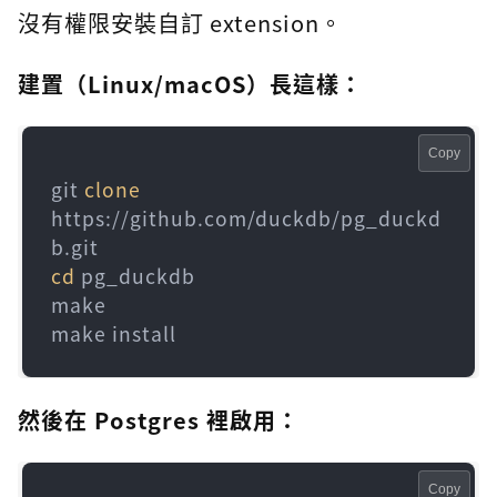
沒有權限安裝自訂 extension。
建置（Linux/macOS）長這樣：
Copy
git 
clone
https://github.com/duckdb/pg_duckd
cd
 pg_duckdb

make

make install
然後在 Postgres 裡啟用：
Copy