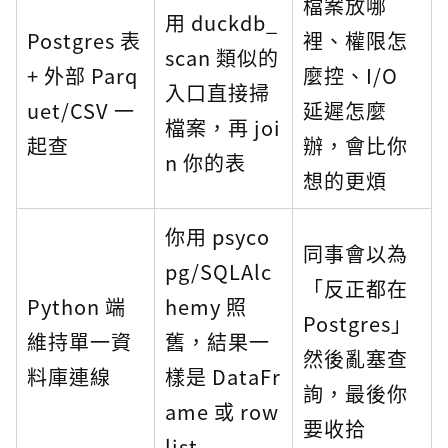
檔案放哪
用 duckdb_
Postgres 表
裡、權限怎
scan 類似的
+ 外部 Parq
麼控、I/O
入口直接掃
uet/CSV 一
延遲怎麼
檔案，再 joi
起查
辦，會比你
n 你的表
想的更煩
你用 psyco
同事會以為
pg/SQLAlc
「反正都在
Python 端
hemy 照
Postgres」
維持單一資
舊，結果一
然後亂塞查
料庫連線
樣是 DataFr
詢，最後你
ame 或 row
要收拾
list