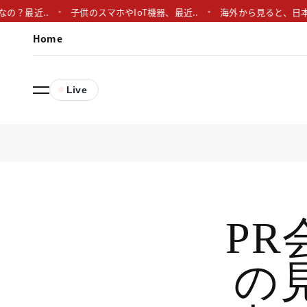
..
子供のスマホやIoT機器、最近..
海外から見ると、日本の広報ス
Home
Live
P
の