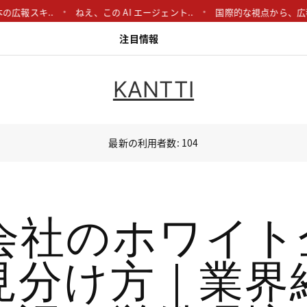
キ..
ねえ、この AI エージェント..
国際的な視点から、広報戦略の深
注目情報
KANTTI
最新の利用者数: 104
R会社のホワイト
見分け方｜業界