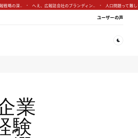
..
へえ、広報誌会社のブランディン..
人口問題って難しいよね。
ユーザーの声
Dark togg
企業
経験