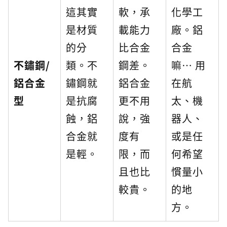
這其實
軟，承
化學工
是材質
載能力
廠。鋁
的分
比合金
合金
不鏽鋼/
類。不
鋼差。
嘛… 用
鋁合金
鏽鋼就
鋁合金
在航
型
是抗腐
更不用
太、機
蝕，鋁
說，強
器人、
合金就
度有
或是任
是輕。
限，而
何希望
且也比
慣量小
較貴。
的地
方。