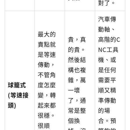
對了。
汽車傳
動軸、
最大的
貴，真
高階的C
賣點就
的貴。
NC工具
是等速
然後結
機、或
傳動，
構也複
是任何
不管角
雜，萬
需要平
球籠式
度怎麼
一壞
順又精
(等速接
變，轉
了，通
準傳動
頭)
起來都
常是整
的場
很穩。
個換
合。預
很順