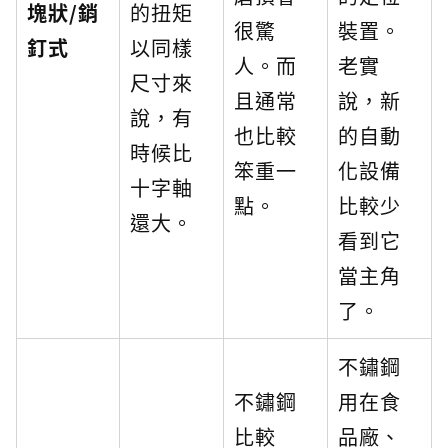
塊狀/銷
的扭矩
很驚
裝置。
釘式
以同樣
人。而
老實
尺寸來
且通常
說，新
說，有
也比較
的自動
時候比
笨重一
化設備
十字軸
點。
比較少
還大。
看到它
當主角
了。
不鏽鋼
不鏽鋼
用在食
比較
品廠、