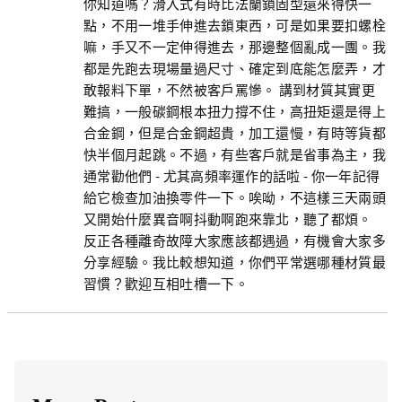
你知道嗎？滑入式有時比法蘭鎖固型還來得快一
點，不用一堆手伸進去鎖東西，可是如果要扣螺栓
嘛，手又不一定伸得進去，那邊整個亂成一團。我
都是先跑去現場量過尺寸、確定到底能怎麼弄，才
敢報料下單，不然被客戶罵慘。 講到材質其實更
難搞，一般碳鋼根本扭力撐不住，高扭矩還是得上
合金鋼，但是合金鋼超貴，加工還慢，有時等貨都
快半個月起跳。不過，有些客戶就是省事為主，我
通常勸他們 - 尤其高頻率運作的話啦 - 你一年記得
給它檢查加油換零件一下。唉呦，不這樣三天兩頭
又開始什麼異音啊抖動啊跑來靠北，聽了都煩。
反正各種離奇故障大家應該都遇過，有機會大家多
分享經驗。我比較想知道，你們平常選哪種材質最
習慣？歡迎互相吐槽一下。