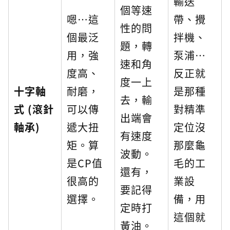
輸送
個等速
嗯…這
帶、攪
性的問
個最泛
拌機、
題，轉
用，強
泵浦…
速和角
度高、
反正就
度一上
十字軸
耐磨，
是那種
去，輸
式 (滾針
可以傳
對精準
出端會
軸承)
遞大扭
定位沒
有速度
矩。算
那麼龜
波動。
是CP值
毛的工
還有，
很高的
業設
要記得
選擇。
備，用
定時打
這個就
黃油。