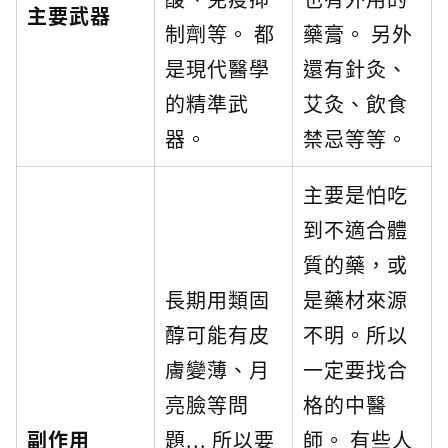
主要武器
制劑等。 都
藥膏。 另外
是現代醫學
還有針灸、
的精準武
艾灸、飲食
器。
禁忌等等。
主要是怕吃
到不適合體
質的藥，或
長期用類固
是藥材來源
醇可能有皮
不明。所以
膚變薄、月
一定要找合
亮臉等問
格的中醫
副作用
題... 所以要
師。 有些人