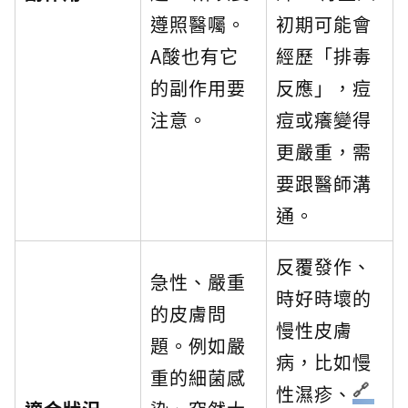
遵照醫囑。
初期可能會
A酸也有它
經歷「排毒
的副作用要
反應」，痘
注意。
痘或癢變得
更嚴重，需
要跟醫師溝
通。
反覆發作、
急性、嚴重
時好時壞的
的皮膚問
慢性皮膚
題。例如嚴
病，比如慢
重的細菌感
性濕疹、