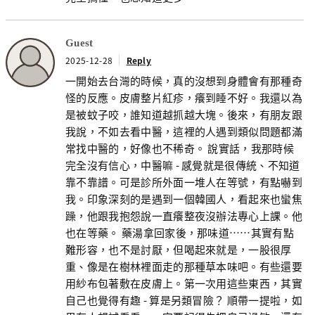
Guest
2025-12-28
Reply
一開始去台灣的時候，真的沒想到身體會有那種奇
怪的反應。皮膚整片紅疹，癢到睡不好。我還以為
是被蚊子咬，誰知道越抓越大塊。後來，有朋友跟
我說，不如去看中醫，這裡的人遇到類似問題都滿
常找中醫的，好像也不稀奇。 說實話，我那時候
完全沒有信心，中醫嘛 - 感覺就是很傳統、不知道
靠不靠譜。可是診所外面一堆人在等號，有點嚇到
我。印象深刻的是遇到一個韓國人，看起來也蠻焦
躁，他跟我抱怨說一直癢整夜沒辦法專心上課。他
也在等藥。 藥湯拿回家後，那味道……其實有點
難形容，也不是討厭，但喝起來就是，一股很厚
重、像是在樹林裡面走的那種草本味吧。有些還要
用紗布包著敷在皮膚上。第一次用這些東西，其實
自己也覺得有趣 - 算是另類冒險？ 順帶一提啦，如