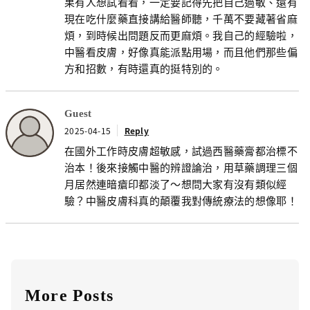
果有人想試看看，一定要記得先把自己過敏、還有
現在吃什麼藥直接講給醫師聽，千萬不要藏著省麻
煩，到時候出問題反而更麻煩。我自己的經驗啦，
中醫看皮膚，好像真能派點用場，而且他們那些偏
方和招數，有時還真的挺特別的。
Guest
2025-04-15
Reply
在國外工作時皮膚超敏感，試過西醫藥膏都治標不
治本！後來接觸中醫的辨證論治，用草藥調理三個
月居然連暗瘡印都淡了～想問大家有沒有類似經
驗？中醫皮膚科真的顛覆我對傳統療法的想像耶！
More Posts