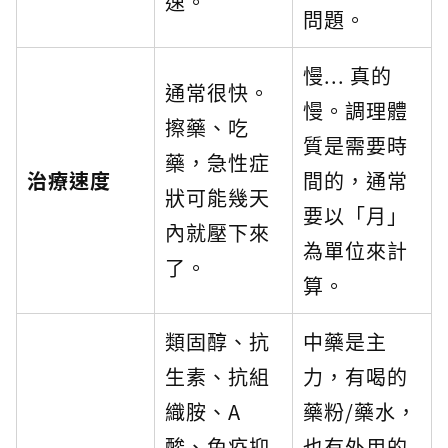
速。
問題。
慢... 真的
通常很快。
慢。調理體
擦藥、吃
質是需要時
藥，急性症
治療速度
間的，通常
狀可能幾天
要以「月」
內就壓下來
為單位來計
了。
算。
類固醇、抗
中藥是主
生素、抗組
力，有喝的
織胺、A
藥粉/藥水，
酸、免疫抑
也有外用的