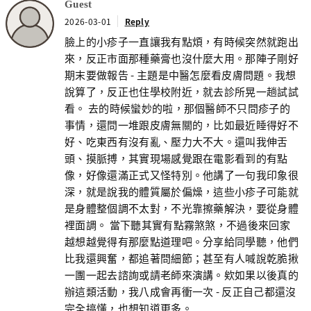
Guest
2026-03-01
Reply
臉上的小疹子一直讓我有點煩，有時候突然就跑出
來，反正市面那種藥膏也沒什麼大用。那陣子剛好
期末要做報告 - 主題是中醫怎麼看皮膚問題。我想
說算了，反正也住學校附近，就去診所晃一趟試試
看。 去的時候蠻妙的啦，那個醫師不只問疹子的
事情，還問一堆跟皮膚無關的，比如最近睡得好不
好、吃東西有沒有亂、壓力大不大。還叫我伸舌
頭、摸脈搏，其實現場感覺跟在電影看到的有點
像，好像還滿正式又怪特別。他講了一句我印象很
深，就是說我的體質屬於偏燥，這些小疹子可能就
是身體整個調不太對，不光靠擦藥解決，要從身體
裡面調。 當下聽其實有點霧煞煞，不過後來回家
越想越覺得有那麼點道理吧。分享給同學聽，他們
比我還興奮，都追著問細節；甚至有人喊說乾脆揪
一團一起去諮詢或請老師來演講。欸如果以後真的
辦這類活動，我八成會再衝一次 - 反正自己都還沒
完全搞懂，也想知道更多。