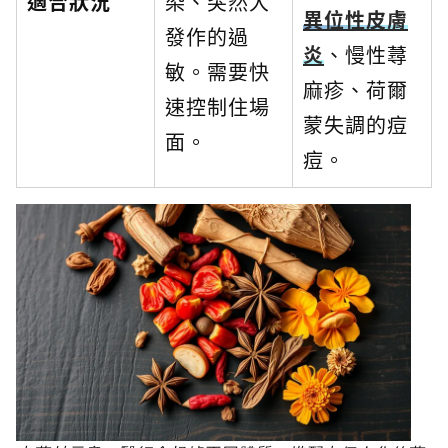
適合狀況
染、突然大
異位性皮膚
發作的過
炎
、慢性蕁
敏。需要快
麻疹、荷爾
速控制住場
蒙失調的痘
面。
痘。