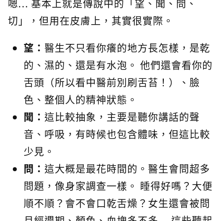
嗯... 基本上就是傳說中的「望、聞、問、
切」，但用在皮膚上，其實很實際。
望：
醫生不只看你癢的地方長怎樣，是乾
的、濕的、還是有水泡。 他們還會看你的
舌頭（所以看中醫前別刷舌苔！）、臉
色、整個人的精神狀態。
聞：
這比較抽象，主要是聽你講話的聲
音、呼吸，有時候也包含體味，但這比較
少見。
問：
這大概是最花時間的。醫生會問超多
問題，像身家調查一樣。 睡得好嗎？大便
順不順？會不會口乾舌燥？女生還會被問
月經週期、顏色、血塊多不多... 這些聽起