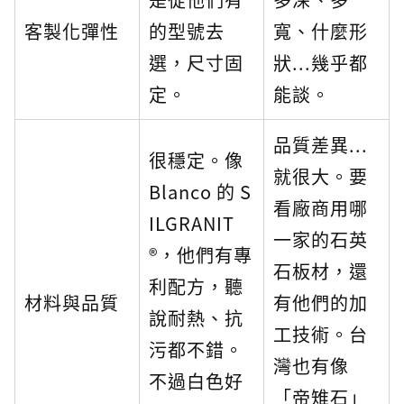
客製化彈性
的型號去
寬、什麼形
選，尺寸固
狀...幾乎都
定。
能談。
品質差異...
很穩定。像
就很大。要
Blanco 的 S
看廠商用哪
ILGRANIT
一家的石英
®，他們有專
石板材，還
利配方，聽
材料與品質
有他們的加
說耐熱、抗
工技術。台
污都不錯。
灣也有像
不過白色好
「帝雉石」