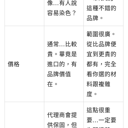
像...有人說
這種不錯的
容易染色？
品牌。
範圍很廣。
通常...比較
從比品牌便
貴。畢竟是
宜到更貴的
價格
進口的，有
都有，完全
品牌價值
看你選的材
在。
料跟複雜
度。
這點很重
代理商會提
要...一定要
供保固，但