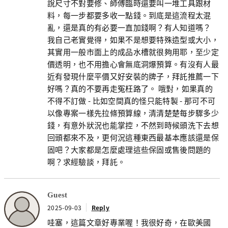
說尺寸不對要修、師傅臨時還要叫一堆工具跟材
料，每一步都要多收一點錢。到底是這流程太混
亂，還是真的有必要一直加錢啊？有人知道嗎？
我自己老實覺得，如果不是想要特殊造型或大小，
其實用一般市面上的成品水槽就很夠用耶，至少定
價透明，也不用擔心會無底洞爆預算。有沒有人最
近有發現什麼平價又好安裝的牌子，拜託推薦一下
好嗎？真的不要再走冤枉路了。 哦對，如果真的
不得不訂做 - 比如空間真的怪只能特製 - 那可不可
以像專案一樣先拉條預算線，清清楚楚每步驟多少
錢，有意外狀況也能掌控，不然到時候頭洗下去想
回頭都來不及，更何況這種東西最基本應該還是保
固吧？大家都是怎麼處理這些保固或售後問題的
啊？求經驗談，拜託。
Guest
2025-09-03
Reply
哇塞，這篇文章好專業喔！我很好奇，在歐美國