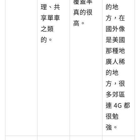
覆蓋率
理、共
的地
真的很
享單車
方，在
高。
之類
國外像
的。
是美國
那種地
廣人稀
的地
方，很
多郊區
連 4G 都
很勉
強。