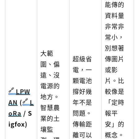
能傳的
資料量
非常非
常小，
別想著
大範
超級省
傳圖片
圍、偏
電，一
或影
遠、沒
顆電池
片。比
電源的
LPW
撐好幾
較像是
地方。
AN
(
L
年不是
「定時
智慧農
oRa
/ S
問題。
報平
業的土
igfox)
傳輸距
安」的
壤監
離可以
概念。