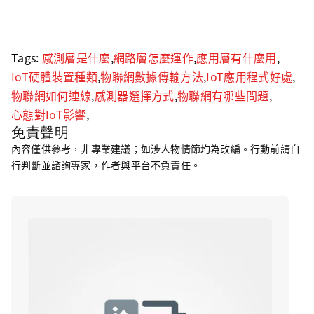
Tags:
感測層是什麼
,
網路層怎麼運作
,
應用層有什麼用
,
IoT硬體裝置種類
,
物聯網數據傳輸方法
,
IoT應用程式好處
,
物聯網如何連線
,
感測器選擇方式
,
物聯網有哪些問題
,
心態對IoT影響
,
免責聲明
內容僅供參考，非專業建議；如涉人物情節均為改編。行動前請自
行判斷並諮詢專家，作者與平台不負責任。