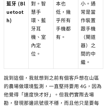
藍牙 (Bl
對。智
本也
小。通
uetoot
慧手
低，幾
常是當
h)
環、藍
乎所有
作裝置
牙耳
手機都
跟手機
機、室
有。
（閘道
內定
器）之
位。
間的中
繼。
說到這個，我就想到之前有個客戶想在山區
的農場做環境監測，一直堅持要用 4G，因為
他覺得「速度快才好」。但我們實際去場
勘，發現那邊訊號很不穩，而且他只是要每