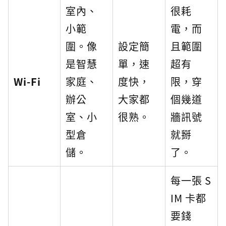
室內、
很耗
小範
電，而
圍。像
設定簡
且範圍
是智慧
單，速
超有
Wi-Fi
家庭、
度快，
限，穿
辦公
大家都
個幾道
室、小
很熟。
牆訊號
型倉
就掰
儲。
了。
每一張 S
IM 卡都
要錢