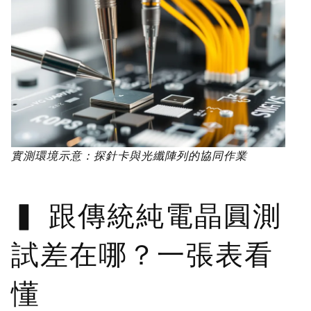
實測環境示意：探針卡與光纖陣列的協同作業
跟傳統純電晶圓測
試差在哪？一張表看
懂