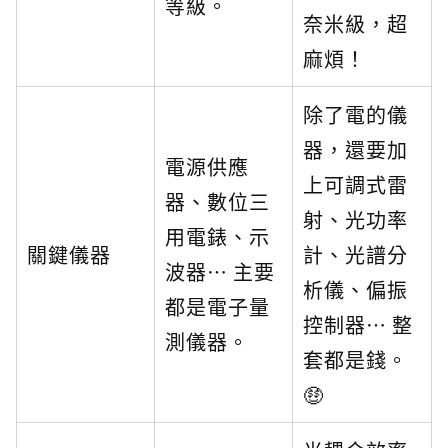
等級。
奈米級，超
麻煩！
除了電的儀
器，還要加
電源供應
上可調式雷
器、數位三
射、光功率
用電錶、示
關鍵儀器
計、光譜分
波器… 主要
析儀、偏振
都是電子量
控制器… 整
測儀器。
套都是錢。
🤑