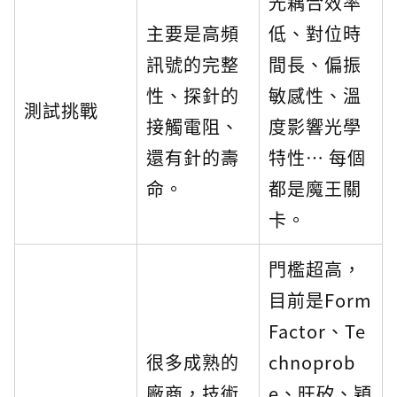
光耦合效率
主要是高頻
低、對位時
訊號的完整
間長、偏振
性、探針的
敏感性、溫
測試挑戰
接觸電阻、
度影響光學
還有針的壽
特性… 每個
命。
都是魔王關
卡。
門檻超高，
目前是Form
Factor、Te
很多成熟的
chnoprob
廠商，技術
e、旺矽、穎