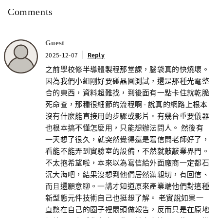
Comments
Guest
2025-12-07
Reply
之前學校修半導體製程那堂課，腦袋真的快燒壞。
因為我們小組剛好要碰晶圓測試，還是那種光電整
合的東西，資料超難找，到後面有一點卡住就乾脆
死命查，那種很細節的流程啊 - 說真的網路上根本
沒有什麼能直接用的步驟或影片。有幾台重要儀器
也根本搞不懂怎麼用，只能想辦法問人。 然後有
一天想了很久，就突然覺得還是寫信問老師好了，
看能不能弄到實驗室的設備，不然就敲敲業界門。
不太抱希望啦，本來以為寫信給外面廠商一定都石
沉大海吧，結果沒想到他們居然滿親切，有回信、
而且還願意聊。一講才知道原來產業端他們對這種
新型態元件技術自己也挺想了解。 老實說如果一
直憋在自己的圈子裡悶頭做報告，反而只是在原地