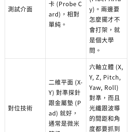
卡 (Probe C
測試介面
y)。兩邊要
ard)，相對
怎麼擺才不
單純。
會打架，就
是個大學
問。
六軸立體 (X,
Y, Z, Pitch,
二維平面 (X-
Yaw, Roll)
Y) 對準探針
對準，而且
跟金屬墊 (P
對位技術
光纖跟波導
ad) 就好，
的間距和角
通常是微米
度都要抓到