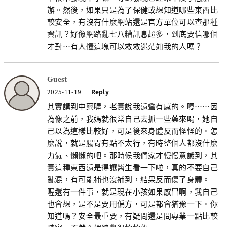
辦。然後，如果只是為了保健或想知道哪些東西比
較安全，有沒有什麼網站還是官方單位可以查那種
資訊？好像網路亂七八糟訊息超多，到底要信哪個
才對…有人懂這塊可以救救迷茫如我的人嗎？
Guest
2025-11-19
Reply
其實講到中藥喔，老實說我還蠻有感的。嗯……因
為像之前，我媽就很常自己去抓一些藥來喝，她自
己以為這樣比較好，可是後來身體反而怪怪的。怎
麼說，就是腸胃有點不太行，有時整個人都沒什麼
力氣、懶懶的吧。那時候我們家才慢慢意識到，其
實這種東西還是得讓醫生看一下啦，真的不要自己
亂混，有可能補也沒補到，結果反而傷了身體。
喔還有一件事，就是現在小孩如果感冒啊，我自己
也會想，是不是要用偏方，可是都會猶豫一下。你
知道嗎？安全最重要，有疑問還是問專業一點比較