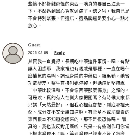
些搞不好摻雜奇怪的東西—唉真的要自己注意一
下，不然遇到黑心貨就頭痛了。總之啦，我自己是
不會特別緊張，但選店、選品牌還是要小心一點才
放心。
Guest
2026-05-09
Reply
其實我一直覺得，長期吃中藥這件事情…嗯，有點
讓人困惑耶。我家裡也有親戚是那種，一直在喝什
麼補氣的湯啊、調理身體的中藥包。結果勒，她腎
功能變差，醫生直接叫她停掉，但她還是堅持說
「中藥比較溫和，不會像西藥那麼傷身」之類的。
可是唉，真的有人在幫大家把關嗎？有時候大家都
只講「天然最好」，但我心裡就會想，到底哪裡天
然、成分安不安全誰知道啊。有些草本或坊間賣的
東西根本不知道從哪來的，那不是很恐怖嗎。 講
真的，我也沒反對用藥啦，只是…有些副作用你當
下根本發現不了嘛，等到發現已經來不及了怎麼