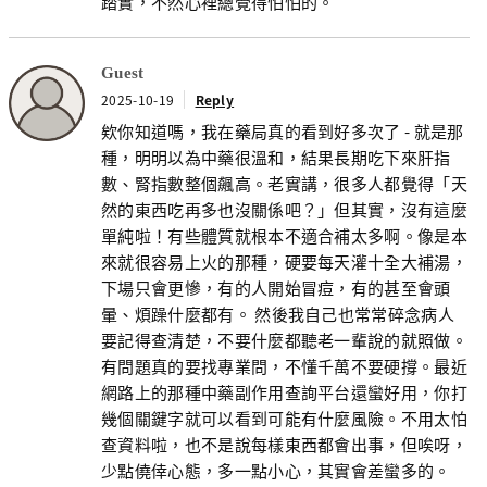
踏實，不然心裡總覺得怕怕的。
Guest
2025-10-19
Reply
欸你知道嗎，我在藥局真的看到好多次了 - 就是那
種，明明以為中藥很溫和，結果長期吃下來肝指
數、腎指數整個飆高。老實講，很多人都覺得「天
然的東西吃再多也沒關係吧？」但其實，沒有這麼
單純啦！有些體質就根本不適合補太多啊。像是本
來就很容易上火的那種，硬要每天灌十全大補湯，
下場只會更慘，有的人開始冒痘，有的甚至會頭
暈、煩躁什麼都有。 然後我自己也常常碎念病人
要記得查清楚，不要什麼都聽老一輩說的就照做。
有問題真的要找專業問，不懂千萬不要硬撐。最近
網路上的那種中藥副作用查詢平台還蠻好用，你打
幾個關鍵字就可以看到可能有什麼風險。不用太怕
查資料啦，也不是說每樣東西都會出事，但唉呀，
少點僥倖心態，多一點小心，其實會差蠻多的。