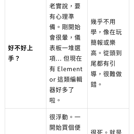
老實說，要
有心理準
幾乎不用
備。剛開始
學，像在玩
會很暈，儀
簡報或樂
好不好上
表板一堆選
高。從頭到
手？
項... 但現在
尾都有引
有 Element
導，很難做
or 這類編輯
錯。
器好多了
啦。
很浮動。一
開始買個便
很死。就是