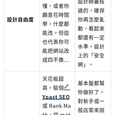
設計師審核
懂，或者你
過的，確保
願意花時間
設計自由度
你再怎麼亂
學，什麼都
動，看起來
能改。但這
都還有一定
也代表你可
水準。設計
能把網站改
上的「安全
成四不像...
網」。
天花板超
基本盤都幫
高。裝個
你做好了，
Yoast SEO
對新手或一
或 Rank Ma
般店家來說
th，從 met