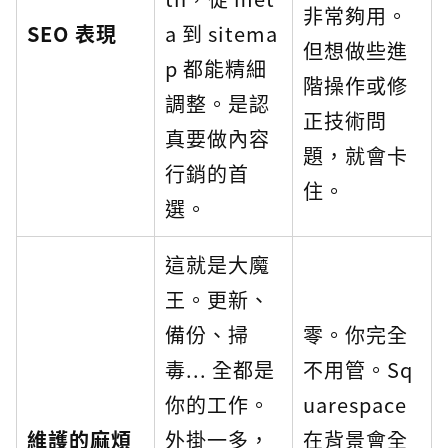
非常夠用。
SEO 表現
a 到 sitema
但想做些進
p 都能精細
階操作或修
調整。是認
正技術問
真要做內容
題，就會卡
行銷的首
住。
選。
這就是大魔
王。更新、
備份、掃
零。你完全
毒... 全都是
不用管。Sq
你的工作。
uarespace
維護的麻煩
外掛一多，
在背景會全