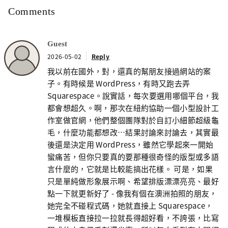
Comments
Guest
2026-05-02
Reply
我以前在國外，對，還真的幫朋友接過網站的案
子。有時候是 WordPress，有時又跑去弄
Squarespace。說實話，每次要選用哪個平台，我
都會想超久。啊，那次在紐約協助一個小型設計工
作室做官網，他們整個團隊對於自訂小細節超級龜
毛，什麼功能都想改…結果討論來討論去，其實最
後還是決定用 WordPress，雖然它學起來一開始
蠻痛苦，但你只要真的要那種很奇怪的版型或多語
言什麼的，它就是比較能搞出花樣。 可是，如果
只是單純做形象展示啊、希望排版漂漂亮亮、最好
點一下就更新好了 - 像我有個在澳洲拍照的朋友，
她完全不碰程式碼，她就直接上 Squarespace，
一堆模板直接拉一拉就長得超好看，不誇張，比寫