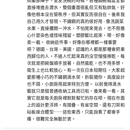
荷蘭那陣子。室友洗碗的時候，各種鍋碗瓢盆全都
直接堆進去瀝水，整個畫面很亂但又有點帥氣，好
像他根本沒在管秩序，但其實反而很自在。後來我
自己用久才發現，不鏽鋼的真的很好用 - 像洗蔬菜
水果，直接攤開一沖水，不怕晃來晃去，也不用擔
心什麼染色或怪味殘留。塑膠籃比起來，嗯…好像
差一截。 收納這件事，好像在哪裡都一樣重要
吧？德國、台灣、美國，認識的人都是那種會把東
西歸位的人。不過人忙起來真的沒空慢慢擦乾，每
次就是把碗盤順手放著，自然風乾，也不用多想，
衛生上也比較放心。有一次在日本短期住，大家超
愛那種小巧的不鏽鋼滴水架，拆裝隨你，高度設計
也不錯，小廚房用起來特別方便。 以前覺得滴水
籃就只是個普通收納工具而已啦，後來看一看，其
實它就是每天廚房裡默默幫忙的存在吧。現在市面
上的設計更浮誇，有摺疊、有省空間、還有刀架和
砧板座合體型……這些東西，只能說看了都會手
癢，很難完全無動於衷。