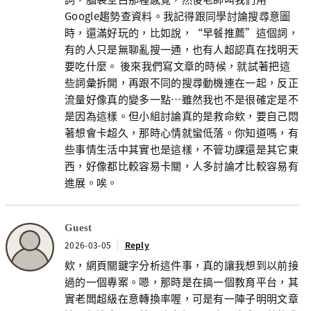
Google趨勢查資料。我記得跟同學討論搜尋意圖
時，還滿好玩的，比如說，“早餐推薦”這個詞，
有的人只是無聊亂搜一通，也有人超認真在找明天
要吃什麼。 後來我們寫文章的時候，就試著把這
些詞彙拆開，再跟不同的搜尋動機連在一起，反正
流量好像真的變多一點…雖然我也不是很確定是不
是因為這樣。但小組討論真的是救命欸，要自己悶
著想會卡超久，那時心情就蠻低落。你知道嗎，有
些事情生活中其實也是這樣，不管功課還是其它東
西，好像都比較容易卡關，人多討論才比較容易有
進展。唉。
Guest
2026-03-05
Reply
欸，網頁關鍵字分析這件事，真的讓我想到以前接
過的一個專案。嗯，那時是在搞一個教育平台，其
實老闆超級在意轉換率喔，可是有一陣子明明文章