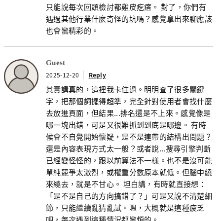
只能說每次回頭檢討都雞皮疙瘩。 對了，你們有
遇過其他行業什麼奇怪的坑嗎？感覺拿出來聊應該
也會蠻精彩的。
Guest
2025-12-20
Reply
其實講真的，這裡我卡住過。明明查了很多關鍵
字，把那個詞擺得超準，完全針對使用者會找什麼
去放進頁面，但結果...排名還是不上來。感覺像是
哪一塊出錯，可是又很難抓到到底是哪邊。 有時
候會不自覺開始懷疑，是不是連帶的結構出問題？
還是內容表現方式太一般？或者說...搜尋引擎判斷
已經變怪怪的，跟以前算法不一樣。也不是沒可能
單純競爭太激烈，或權重分數原本就低。但腦中繞
來繞去，就是不甘心。 坦白講，有時就直接想：
「是不是自己的方向搞錯了？」可是又說不清楚細
節，只能繼續亂猜亂試。嗯，大概就是這種疲乏
吧，每次遇到這種情況都蠻煩的。