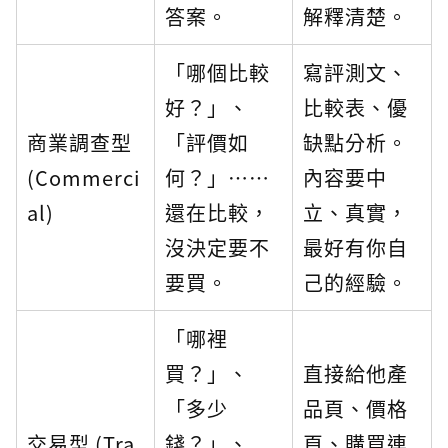
答案。
解釋清楚。
「哪個比較
寫評測文、
好？」、
比較表、優
商業調查型
「評價如
缺點分析。
(Commerci
何？」⋯⋯
內容要中
al)
還在比較，
立、真實，
沒決定要不
最好有你自
要買。
己的經驗。
「哪裡
買？」、
直接給他產
「多少
品頁、價格
交易型 (Tra
錢？」、
頁、購買連