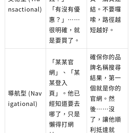
nsactional)
「有沒有優
結。不要囉
惠？」⋯⋯
嗦，路徑越
很明確，就
短越好。
是要買了。
確保你的品
「某某官
牌名稱搜尋
網」、「某
結果，第一
某登入
個就是你的
導航型 (Nav
頁」。他已
官網。然
igational)
經知道要去
後⋯⋯沒
哪了，只是
了，讓他順
懶得打網
利抵達就