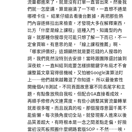
流量都進來了，就是沒有訂單一直冒出來。然後我
們就…怎麼講，算是崩潰了一下吧，一直想不通是
哪裡卡住。 結果仔細去看後台數據，再把那些熱
門內容逐條拉出來檢查，才發現大多在解釋東西，
比方「什麼是線上課程」這種入門、知識型的內
容。就那種你搜尋完可能只想了解一下而已，不一
定會買嘛。有意思的是，「線上課程推薦」啊、
「哪家評價好」這類顯然就是要花錢的人搜尋的
詞，我們竟然沒特別去安排！當時跟團隊還討論到
深夜欸，一直糾結到底要怎樣排關鍵字布局才不會
讓整篇文章寫得很機械，又怕被Google演算法盯
上──他們越來越難混了你知道。 所以最後索性
開幾個A/B測試，不同頁面故意塞不同長尾字和主
題，有點像放飛自我啦，但配合GA直接看成效，
再順手修修內文連貫度。有些小調整其實流量轉單
就差很多喔。而且說真的啦，那個搜尋意圖千萬不
能偷懶，每次換角度切全站，就發現客人進來以後
品質差超大，有時根本是一念之間差點走偏，好險
當初沒死板照搬什麼網路套版SOP。不然……唉，