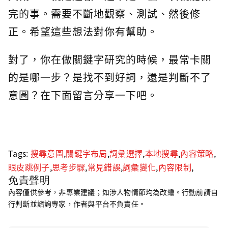
完的事。需要不斷地觀察、測試、然後修
正。希望這些想法對你有幫助。
對了，你在做關鍵字研究的時候，最常卡關
的是哪一步？是找不到好詞，還是判斷不了
意圖？在下面留言分享一下吧。
Tags:
搜尋意圖
,
關鍵字布局
,
詞彙選擇
,
本地搜尋
,
內容策略
,
眼皮跳例子
,
思考步驟
,
常見錯誤
,
詞彙變化
,
內容限制
,
免責聲明
內容僅供參考，非專業建議；如涉人物情節均為改編。行動前請自
行判斷並諮詢專家，作者與平台不負責任。