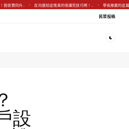
贊同升..
反向連結這塊真的很講究技巧啊！..
學長推薦的這篇真的超
民眾投稿
Dark togg
麼？
帳戶設