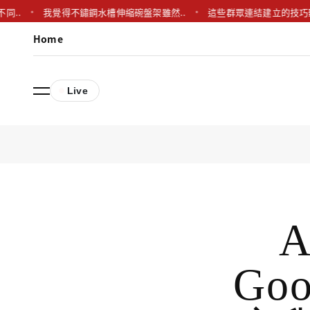
我覺得不鏽鋼水槽伸縮碗盤架雖然..
這些群眾連結建立的技巧聽起來
Home
Live
A
Go