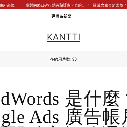
很..
我對網路口碑行銷有點疑慮，真的..
這篇文章真是太棒了！我很
專欄＆新聞
KANTTI
在線用戶數: 93
dWords 是什
ogle Ads 廣告