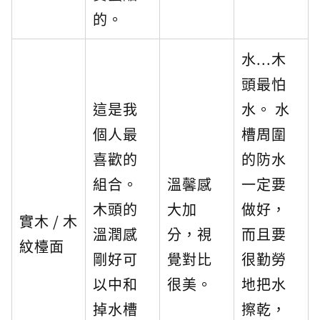
的。
水...木
頭最怕
這是我
水。 水
個人最
槽周圍
喜歡的
的防水
組合。
溫馨感
一定要
木頭的
大加
做好，
實木 / 木
溫潤感
分，視
而且要
紋檯面
剛好可
覺對比
很勤勞
以中和
很美。
地把水
掉水槽
擦乾，