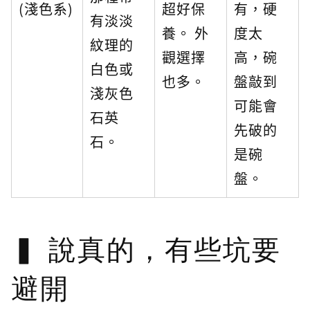
(淺色系)
超好保
有，硬
有淡淡
養。 外
度太
紋理的
觀選擇
高，碗
白色或
也多。
盤敲到
淺灰色
可能會
石英
先破的
石。
是碗
盤。
說真的，有些坑要
避開