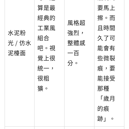
算是最
要馬上
經典的
擦。而
風格超
工業風
且時間
水泥粉
強烈，
組合
久了可
光 / 仿水
整體感
吧。視
能會有
泥檯面
一百
覺上很
些微裂
分。
統一，
痕，要
很粗
能接受
獷。
那種
「歲月
的痕
跡」。