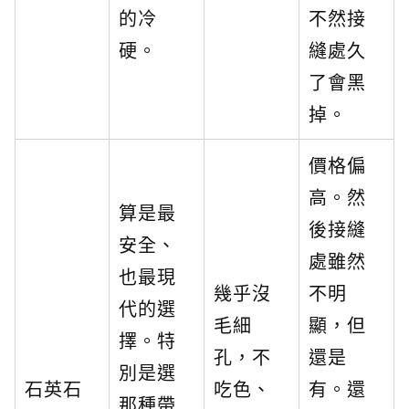
的冷
不然接
硬。
縫處久
了會黑
掉。
價格偏
高。然
算是最
後接縫
安全、
處雖然
也最現
幾乎沒
不明
代的選
毛細
顯，但
擇。特
孔，不
還是
別是選
石英石
吃色、
有。還
那種帶