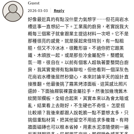
Guest
2026-03-03
Reply
好像最近真的有點沒什麼力氣想字……但花崗岩水
槽這事一直想記一下。工業風的廚房，老實說我大
概每三個案子就會跟業主提這材料一次吧。它不是
那種很亮的感覺，就是摸起來怪特別，有一點粗
糙，但又不冷冰冰，很難形容。不過你把它跟黑
鐵、木頭放一起，或是那些冷金屬配件，整體氣
氛…嗯，很自在。以前有個客人超執著要整間白廚
房，我其實覺得有點無聊啦，但他看到一個深灰色
花崗岩水槽後居然秒變心，本來討論半天的設計直
接推翻。他最後挑了霧黑烤漆面板 - 這質感比照片
還帥 - 下面抽屜裝裸露金屬拉手，然後加幾塊舊木
紋開架欄板，全組合起來，其實本來以為會太暗或
亂，結果看上去剛好，不生硬也不奇怪。 怎麼搭
比較順？我後來都跟人說乾脆一點不要想太多，只
挑個重點材質，把其他留空不用追求多複雜。有時
牆面磁磚也可以根本省掉，用素水泥漆隨便刷一遍
反而舒服很多。局部用花崗岩，那個跳色感差不多