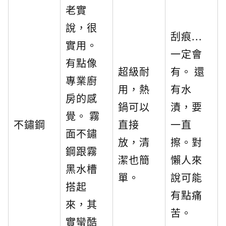
老實
說，很
刮痕...
實用。
一定會
有點像
超級耐
有。 還
專業廚
用，熱
有水
房的感
鍋可以
漬，要
覺。 霧
不鏽鋼
直接
一直
面不鏽
放，清
擦。對
鋼跟霧
潔也簡
懶人來
黑水槽
單。
說可能
搭起
有點痛
來，其
苦。
實蠻酷