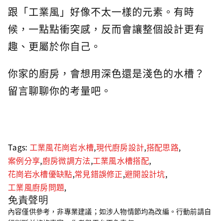
跟「工業風」好像不太一樣的元素。有時
候，一點點衝突感，反而會讓整個設計更有
趣、更屬於你自己。
你家的廚房，會想用深色還是淺色的水槽？
留言聊聊你的考量吧。
Tags:
工業風花崗岩水槽
,
現代廚房設計
,
搭配思路
,
案例分享
,
廚房微調方法
,
工業風水槽搭配
,
花崗岩水槽優缺點
,
常見錯誤修正
,
避開設計坑
,
工業風廚房問題
,
免責聲明
內容僅供參考，非專業建議；如涉人物情節均為改編。行動前請自