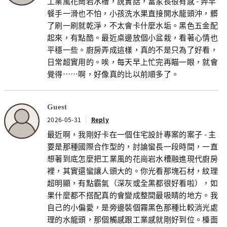
工業風花崗岩水槽，說實話，當家長很有感 - 弄早
餐手一滑也不怕，小孩洗水果直接開水龍頭沖，髒
了刷一刷就乾淨，不太會卡什麼水垢。黑色五金配
起來，有點酷。最近桌邊放個小盆栽，看著心情也
平穩一些。廚房弄成這樣，真的不是只為了好看，
日常超實用的。唉，每天早上忙完再瞄一眼，就會
覺得……啊，好像真的比以前順多了。
Guest
2026-05-31
Reply
最近啊，我剛好卡在一個住宅設計專案的案子 - 主
要是那種國際合作型的，討論蠻長一段時間，一直
想著到底怎麼把工業風的花崗岩水槽融進現代廚房
裡，其實還蠻讓人頭大的。你光看那塊石材，紋理
超明顯，有點霸氣（深灰或全黑都很好看啦），如
果什麼都不搭配真的會變成整間最吸睛的地方。我
自己的小偏愛，是旁邊裝個霧黑色那種比較消光處
理的水龍頭，那個觸感跟工業感就剛好到位。檯面