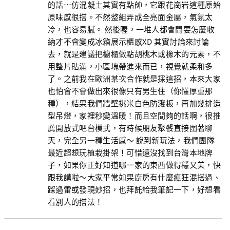
的話…仿混凝土其實有點帥，它跟花崗岩這種原始
原味感很搭。不然整組弄成全亮面金屬，氣氛太
冷，也容易膩。 然後喔，一堆人都會問要怎麼收
納才不會變成冰箱展示櫃感XD 其實討論來討論
去，就是建議把櫥櫃做點胡桃木或橡木的元素，不
用整片貼滿，小區塊帶進來而已，視覺就柔和多
了。之前我在歐洲某次合作就是採這招，本來大家
也怕會不會做出來很像只有男生住（你懂厚重那
種），結果我們牆壁挑米白色防濺板，再加幾排造
型吊燈，家裡秒變溫暖！而且空間夠的話啊，很推
薦開放式吧台模式，有時候朋友聚餐直接圍著聊
天，完全另一種生活感～ 說到新玩法，我們團隊
最近超想玩植栽掛架！可惜還沒找到台灣本地牌
子，如果你正好知道哪一家的東西做得穩又美，快
跟我講啦～大家平常如果廚房有什麼瘋狂混搭過、
踩過雷或發現妙招，也拜託給我筆記一下，好想看
看別人的搭法！