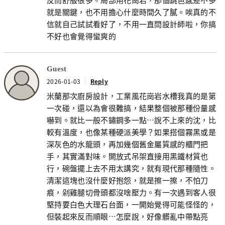
就是關鍵，也不用擔心什麼時間久了膩。唉真的不
信就自己試試看好了，不用一直問設計師啦，你搞
不好也會覺得蠻爽的
Guest
2026-01-03
Reply
米蘭那次廚房設計，工業風花崗岩水槽我真的是第
一次碰，還以為會很難搞，結果整個被那種份量感
嚇到。就比一般不鏽鋼多一點…說不上來的沈，比
較有溫度，也像某種硬派美學？如果搭個霧黑或是
深灰色的水龍頭，再加幾個舊金屬質感的櫃門把
手，其實滿對味。開放式吊架直接用黑鐵材質也
行，碗盤擺上去不用太講究，就有現代那種隨性。
清潔這塊也沒什麼好抱怨，就是擦一擦，不怕刀
痕，剁雞腿切骨頭都沒啥壓力。有一次遇到客人很
堅持要白色大理石台面，一開始覺得可能怪怪的，
但裝起來反而順眼…怎麼說，好像髒亂中帶點亮