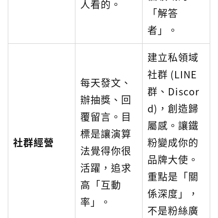
人看的。
「解答
者」。
建立私領域
社群 (LINE
每天發文、
群、Discor
辦抽獎、回
d)，創造歸
覆留言。目
屬感。讓鐵
標是讓演算
社群經營
粉變成你的
法覺得你很
品牌大使。
活躍，追求
重點是「關
高「互動
係深度」，
率」。
不是粉絲廣