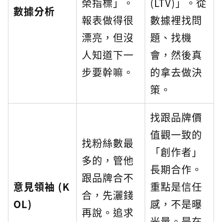
榮指標」。
(LTV)」。從
數據分析
報表做得很
數據裡找問
漂亮，但沒
題、找機
人知道下一
會，然後真
步要幹嘛。
的拿去做決
策。
找跟品牌價
值觀一致的
找粉絲數最
「創作者」
多的，管他
長期合作。
跟品牌合不
意見領袖 (K
重點是信任
合，先灑錢
OL)
感，不是曝
再說。追求
光量。是在