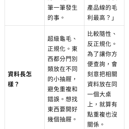
筆一筆發生
產品線的毛
的事。
利最高？」
比較隨性、
超級龜毛、
反正規化。
正規化。東
為了讓你方
西都分門別
便查詢，會
類放在不同
資料長怎
刻意把相關
的小抽屜，
樣？
資料放在同
避免重複和
一個大桌
錯誤。想找
上，就算有
東西要開好
點重複也沒
幾個抽屜。
關係。