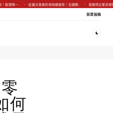
問一..
這篇文章真的很有啟發性！在國際..
我覺得企業流程管理系
民眾投稿
Dark togg
：零
如何