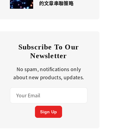
的文章串聯策略
Subscribe To Our
Newsletter
No spam, notifications only
about new products, updates.
Sign Up