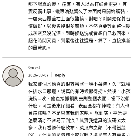
那下場真的慘。 還有，有人以為打蠟會更亮，其
實反而出事 - 蠟跟油殘留久了表面就是開始髒黏，
一層東西覆蓋在上面很難搞。對吧？剛開始保養習
慣做好，以後省掉很多麻煩。不然真要等到整個糊
成灰灰又沒光澤，到時候送洗或者想自己救回來，
超花時間又貴，到最後往往還是…算了，直接換新
的最乾脆。
Guest
2026-03-07
Reply
我家那個水槽真的很容易塞一堆小菜渣，久了就積
在排水口那邊，說真的有時候懶得撈。然後，小孩
洗碗...唉，他直接抓鋼刷去刷整個表面，當下沒想
什麼，可是後來仔細看 - 表面全都花掉啦！有人也
會這樣嗎？不是只有我們家吧。 說到底，平常要
怎麼清才不容易弄刮痕？其實我還真的沒研究太
多，我有看過什麼軟布、菜瓜布之類（不帶鐵絲
的），但真的是這樣比較好嗎？還是有人有更省力