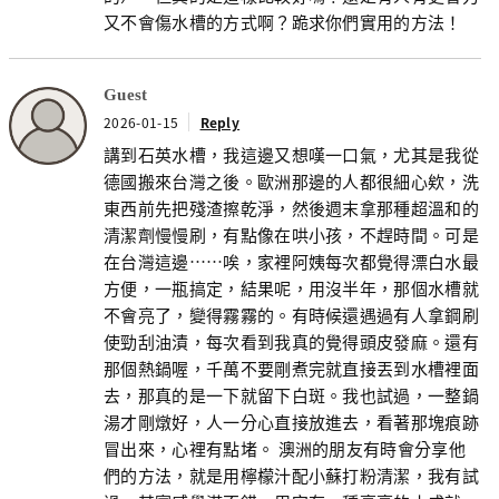
又不會傷水槽的方式啊？跪求你們實用的方法！
Guest
2026-01-15
Reply
講到石英水槽，我這邊又想嘆一口氣，尤其是我從
德國搬來台灣之後。歐洲那邊的人都很細心欸，洗
東西前先把殘渣擦乾淨，然後週末拿那種超溫和的
清潔劑慢慢刷，有點像在哄小孩，不趕時間。可是
在台灣這邊……唉，家裡阿姨每次都覺得漂白水最
方便，一瓶搞定，結果呢，用沒半年，那個水槽就
不會亮了，變得霧霧的。有時候還遇過有人拿鋼刷
使勁刮油漬，每次看到我真的覺得頭皮發麻。還有
那個熱鍋喔，千萬不要剛煮完就直接丟到水槽裡面
去，那真的是一下就留下白斑。我也試過，一整鍋
湯才剛燉好，人一分心直接放進去，看著那塊痕跡
冒出來，心裡有點堵。 澳洲的朋友有時會分享他
們的方法，就是用檸檬汁配小蘇打粉清潔，我有試