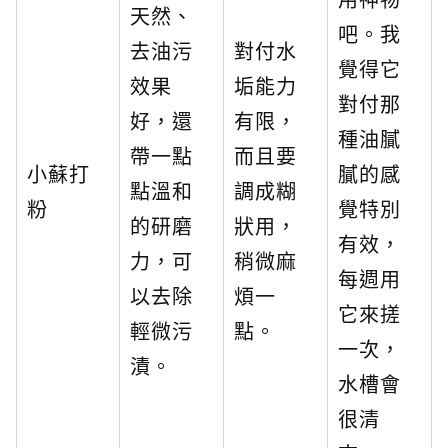
天然、
吧。我
去油污
對付水
覺得它
效果
垢能力
對付那
好，還
有限，
種油膩
帶一點
而且要
小蘇打
膩的感
點溫和
調成糊
粉
覺特別
的研磨
狀用，
有效，
力，可
稍微麻
每週用
以去除
煩一
它來搓
輕微污
點。
一次，
漬。
水槽會
很清