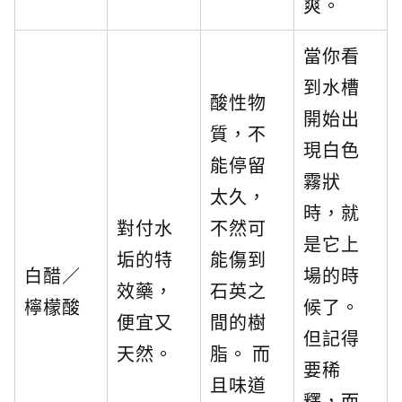
爽。
當你看
到水槽
酸性物
開始出
質，不
現白色
能停留
霧狀
太久，
時，就
對付水
不然可
是它上
垢的特
能傷到
白醋／
場的時
效藥，
石英之
檸檬酸
候了。
便宜又
間的樹
但記得
天然。
脂。 而
要稀
且味道
釋，而