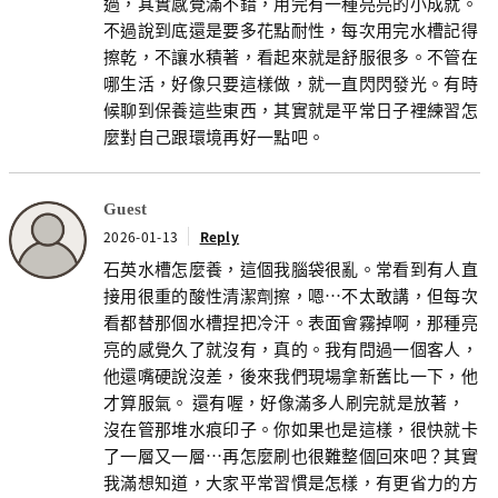
過，其實感覺滿不錯，用完有一種亮亮的小成就。
不過說到底還是要多花點耐性，每次用完水槽記得
擦乾，不讓水積著，看起來就是舒服很多。不管在
哪生活，好像只要這樣做，就一直閃閃發光。有時
候聊到保養這些東西，其實就是平常日子裡練習怎
麼對自己跟環境再好一點吧。
Guest
2026-01-13
Reply
石英水槽怎麼養，這個我腦袋很亂。常看到有人直
接用很重的酸性清潔劑擦，嗯…不太敢講，但每次
看都替那個水槽捏把冷汗。表面會霧掉啊，那種亮
亮的感覺久了就沒有，真的。我有問過一個客人，
他還嘴硬說沒差，後來我們現場拿新舊比一下，他
才算服氣。 還有喔，好像滿多人刷完就是放著，
沒在管那堆水痕印子。你如果也是這樣，很快就卡
了一層又一層…再怎麼刷也很難整個回來吧？其實
我滿想知道，大家平常習慣是怎樣，有更省力的方