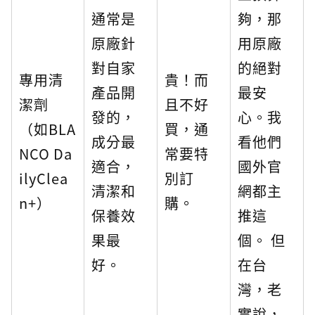
通常是
夠，那
原廠針
用原廠
對自家
的絕對
專用清
貴！而
產品開
最安
潔劑
且不好
發的，
心。我
（如BLA
買，通
成分最
看他們
NCO Da
常要特
適合，
國外官
ilyClea
別訂
清潔和
網都主
n+）
購。
保養效
推這
果最
個。 但
好。
在台
灣，老
實說，