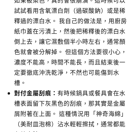
如果被染色，真的會很崩潰。這時候可以
試試看用含氧漂白劑（過碳酸鈉）或是稀
釋過的漂白水。 我自己的做法是，用廚房
紙巾蓋在污漬上，然後把稀釋後的漂白水
倒上去，讓它濕敷個半小時左右，通常顏
色就會被分解掉。 但這個方法要很小心，
濃度不能高，時間不能長，而且結束後一
定要徹底沖洗乾淨，不然也可能傷到水
槽。
對付金屬刮痕：
有時候鍋具或餐具會在水
槽表面留下灰黑色的刮痕，那其實是金屬
屑附著在上面。 這種情況用「神奇海綿」
（美耐皿泡棉）沾水輕輕擦拭，通常都能