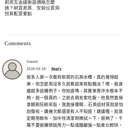
廚房五金緩衝器價格怎麼
挑？材質差異、安裝位置與
預算配置要點
Comments
Guest
2026-03-24
Reply
很多人第一次看到新買的石英水槽，真的覺得超
美，但怎麼用沒多久就看起來有點黯淡？嗯，我身
邊超多這種例子。你知道嗎，其實單靠沖水根本不
夠。說一個真的，之前去朋友家吃飯，他竟然直接
拿鋼刷狂刷茶垢，我直接傻眼... 石英這材質就是怕
刮傷啦，講幾次都還是有人不知道！建議喔，就是
定期用軟布、加中性清潔劑擦拭一下，很夠了，千
萬不要偷懶想說用力一點或酸鹼強一點會比較快，