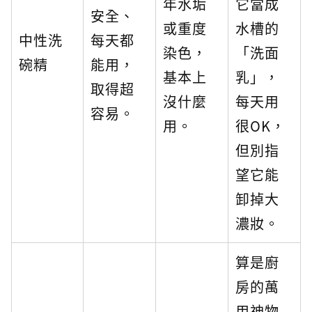
年水垢
它當成
安全、
或重度
水槽的
中性洗
每天都
染色，
「洗面
碗精
能用，
基本上
乳」，
取得超
沒什麼
每天用
容易。
用。
很OK，
但別指
望它能
卸掉大
濃妝。
算是廚
房的萬
用神物