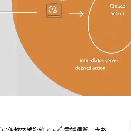
詞好像越來越複雜了。
雲端運算
、大數