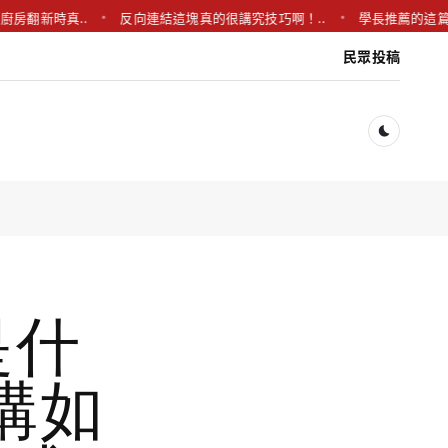
新時真..
反向連結這塊真的很講究技巧啊！..
學長推薦的這篇真的超
民眾投稿
Dark togg
 是什
構如