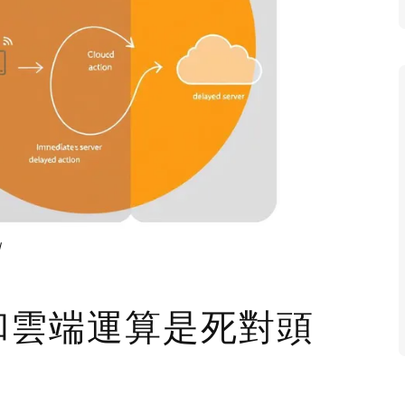
別
算和雲端運算是死對頭