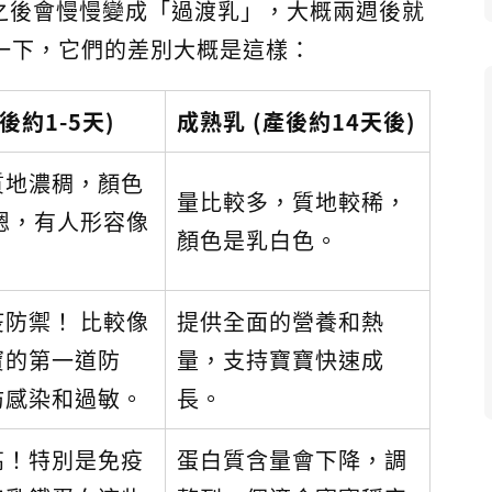
之後會慢慢變成「過渡乳」，大概兩週後就
一下，它們的差別大概是這樣：
後約1-5天)
成熟乳 (產後約14天後)
質地濃稠，顏色
量比較多，質地較稀，
嗯，有人形容像
顏色是乳白色。
。
防禦！ 比較像
提供全面的營養和熱
寶的第一道防
量，支持寶寶快速成
防感染和過敏。
長。
高！特別是免疫
蛋白質含量會下降，調