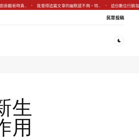
時真..
我覺得這篇文章的幽默感不夠，特..
這份數位行銷指南真的
民眾投稿
Dark togg
新生
作用