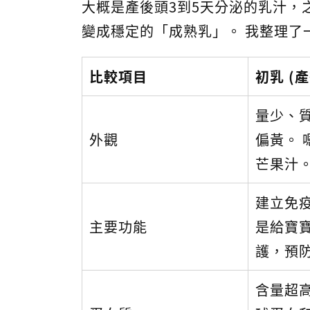
大概是產後頭3到5天分泌的乳汁，
變成穩定的「成熟乳」。 我整理了
比較項目
初乳 (產
量少、
外觀
偏黃。 
芒果汁
建立免疫
主要功能
是給寶
護，預
含量超