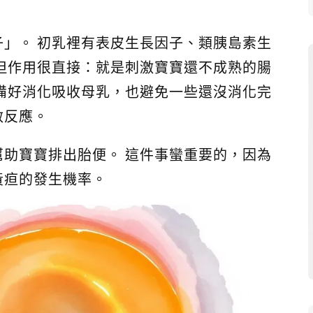
」。 初乳裡有表皮生長因子、類胰島素生
但作用很直接：就是刺激寶寶還不成熟的腸
備好消化吸收母乳，也避免一些還沒消化完
敏反應。
助寶寶排出胎便。 這件事蠻重要的，因為
黃疸的發生機率。