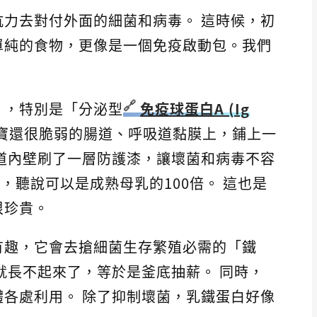
力去對付外面的細菌和病毒。 這時候，初
單純的食物，更像是一個免疫啟動包。我們
」，特別是「分泌型
免疫球蛋白A (Ig
寶寶還很脆弱的腸道、呼吸道黏膜上，鋪上一
道內壁刷了一層防護漆，讓壞菌和病毒不容
度，聽說可以是成熟母乳的100倍。 這也是
很珍貴。
有趣，它會去搶細菌生存繁殖必需的「鐵
就長不起來了，等於是釜底抽薪。 同時，
各處利用。 除了抑制壞菌，乳鐵蛋白好像