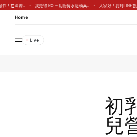
國際..
我覺得 RO 三用廚房水龍頭真..
大家好！我對LINE會員系統的
Home
Live
初
兒