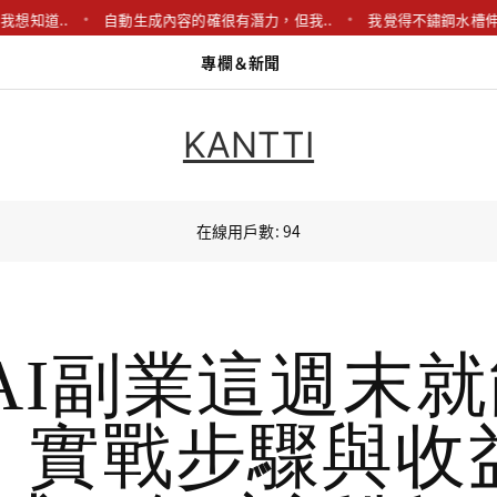
道..
自動生成內容的確很有潛力，但我..
我覺得不鏽鋼水槽伸縮碗盤
專欄＆新聞
KANTTI
在線用戶數: 94
AI副業這週末
：實戰步驟與收