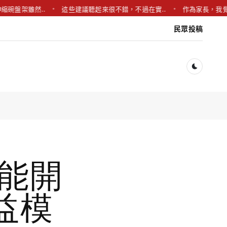
架雖然..
這些建議聽起來很不錯，不過在實..
作為家長，我覺得耳鳴
民眾投稿
Dark togg
就能開
益模