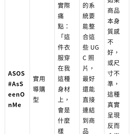
實際
的系
商品
痛
統要
本身
點：
能整
質感
「這
合這
不
件衣
些 UG
好，
服穿
C 照
或尺
在我
片，
ASOS
寸不
實用
這種
最好
#AsS
準，
導購
身材
還能
eenO
這種
型
上，
直接
nMe
真實
會是
連結
呈現
什麼
到商
反而
樣
品