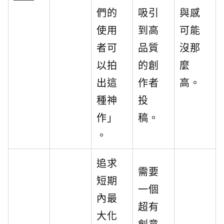
們的
吸引
與感
使用
到高
可能
者可
品質
沒那
以拍
的創
麼
出這
作者
高。
種神
投
作」
稿。
。
追求
需要
短期
一個
內最
超有
大化
創意