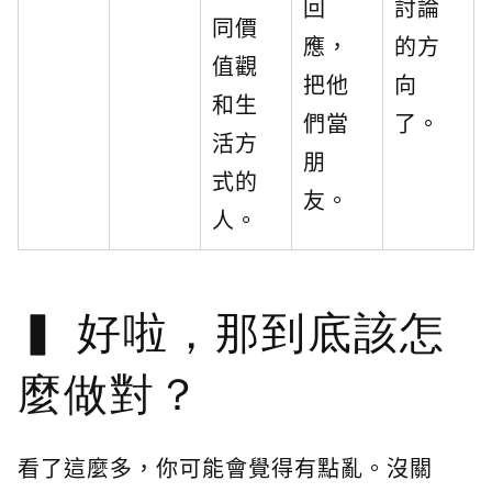
回
討論
同價
應，
的方
值觀
把他
向
和生
們當
了。
活方
朋
式的
友。
人。
好啦，那到底該怎
麼做對？
看了這麼多，你可能會覺得有點亂。沒關