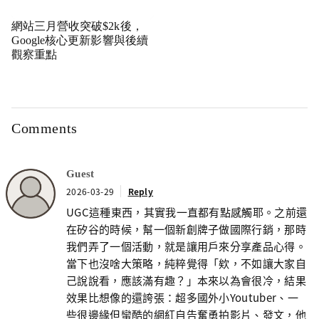
網站三月營收突破$2k後，
Google核心更新影響與後續
觀察重點
Comments
Guest
2026-03-29
Reply
UGC這種東西，其實我一直都有點感觸耶。之前還
在矽谷的時候，幫一個新創牌子做國際行銷，那時
我們弄了一個活動，就是讓用戶來分享產品心得。
當下也沒啥大策略，純粹覺得「欸，不如讓大家自
己說說看，應該滿有趣？」本來以為會很冷，結果
效果比想像的還誇張：超多國外小Youtuber、一
些很邊緣但蠻酷的網紅自告奮勇拍影片、發文，他