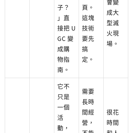
會變
子？
頁。
成大
」直
這塊
型滅
接把 U
技術
火現
GC 變
要先
場。
成購
搞
物指
定。
南。
它不
需要
只是
長時
一個
間經
很花
活
營，
時間
動，
不能
和人