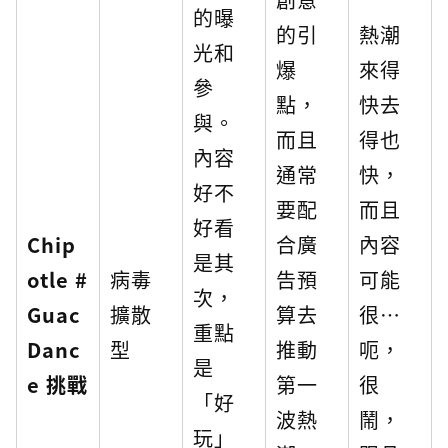
的曝
的引
熱潮
光和
爆
來得
參
點，
快去
與。
而且
得也
內容
通常
快，
好不
要配
而且
好看
Chip
合廣
內容
是其
otle #
病毒
告預
可能
次，
Guac
擴散
算去
很…
重點
Danc
型
推動
呃，
是
e 挑戰
第一
很
「好
波熱
鬧，
玩」