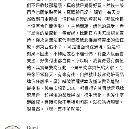
們不是收錢那種哦，真的就是覺得好玩。然後一般
用戶也開始貼照片、寫體驗日記。 喔對，有天突
然收到日本那邊一個粉絲自製的短影片（那傢伙根
本沒有合作關係啦），主動開箱、講他的感受，看
了是真的蠻感動…老實說，比起官方再怎麼認真宣
傳，你永遠無法取代消費者彼此推薦時帶出的信任
感。這東西假不了。 可是後面也踩過坑，就是你
如果不回應、不轉貼或者不理他們，有些人反而會
失望，好像付出都白費。所以啊，我覺得最有價值
的，其實是雙向互動 - 不是單向塞資訊給大家，而
是像平常聊天，有來有往，自然就比較容易培養品
牌信任感吧。廣告喊破喉嚨根本沒辦法做到這點。
最後啦，我每次想到UGC，都覺得它其實就是品牌
跟用戶一起拼湊的某塊拼圖，很生活化，也沒什麼
距離感。有時候你不用特別包裝，就很貼近現實，
很自然。（嗯…差不多就醬）
Guest