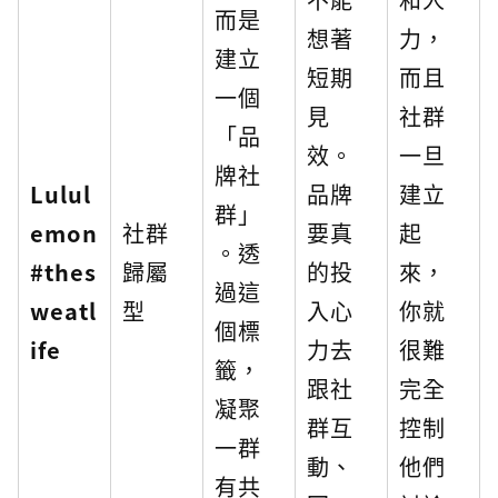
而是
想著
力，
建立
短期
而且
一個
見
社群
「品
效。
一旦
牌社
Lulul
品牌
建立
群」
emon
社群
要真
起
。透
#thes
歸屬
的投
來，
過這
weatl
型
入心
你就
個標
ife
力去
很難
籤，
跟社
完全
凝聚
群互
控制
一群
動、
他們
有共