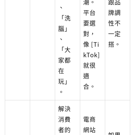
潮。
跟品
、
平台
牌調
「洗
要選
性不
腦」
對，
一定
、
像 [Ti
搭。
「大
kTok]
家都
就很
在
適
玩」
合。
。
解決
消費
電商
者的
網站
如果