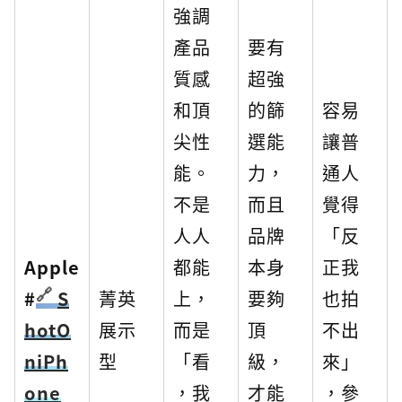
強調
產品
要有
質感
超強
和頂
的篩
容易
尖性
選能
讓普
能。
力，
通人
不是
而且
覺得
人人
品牌
「反
Apple
都能
本身
正我
#
S
菁英
上，
要夠
也拍
hotO
展示
而是
頂
不出
niPh
型
「看
級，
來」
one
，我
才能
，參