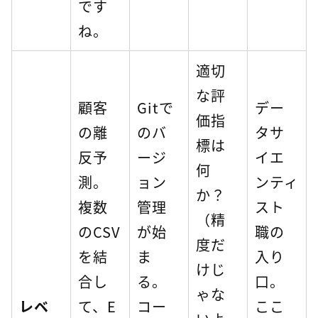
です
ね。
適切
な評
顧客
Gitで
デー
価指
の離
のバ
タサ
標は
反予
ージ
イエ
何
測。
ョン
ンティ
か？
複数
管理
スト
（精
のCSV
が始
職の
度だ
を結
ま
入り
けじ
合し
る。
口。
ゃな
レベ
て、E
コー
ここ