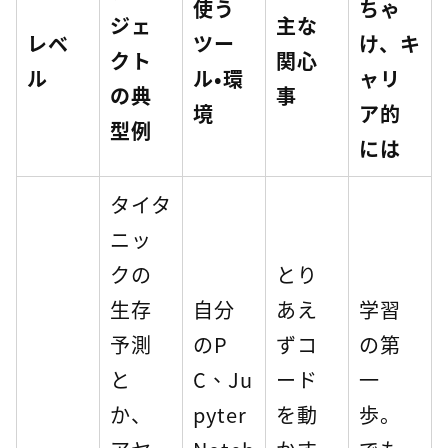
使う
ちゃ
ジェ
主な
レベ
ツー
け、キ
クト
関心
ル
ル・環
ャリ
の典
事
境
ア的
型例
には
タイタ
ニッ
クの
とり
生存
自分
あえ
学習
予測
のP
ずコ
の第
と
C、Ju
ード
一
か、
pyter
を動
歩。