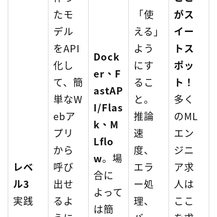
たモ
「使
がス
デル
える」
イー
をAPI
よう
トス
Dock
化し
にす
ポッ
er、F
て、簡
るこ
ト！
astAP
単なW
と。
多く
I/Flas
ebア
推論
のML
k、M
プリ
速
エン
Lflo
から
度、
ジニ
w
。場
レベ
呼び
エラ
ア求
合に
ル3
出せ
ー処
人は
よって
実践
るよ
理、
ここ
は簡