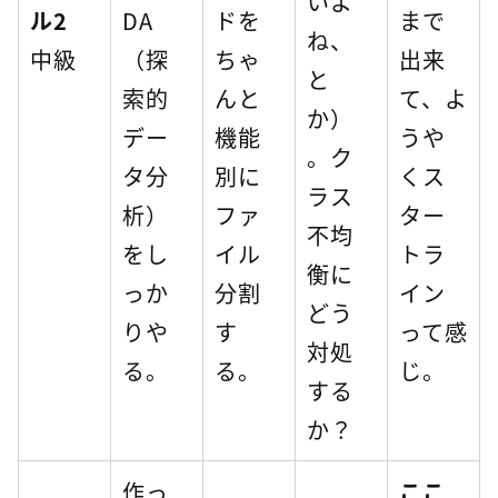
いよ
ル2
DA
ドを
まで
ね、
中級
（探
ちゃ
出来
と
索的
んと
て、よ
か）
デー
機能
うや
。ク
タ分
別に
くス
ラス
析）
ファ
ター
不均
をし
イル
トラ
衡に
っか
分割
イン
どう
りや
す
って感
対処
る。
る。
じ。
する
か？
作っ
ここ