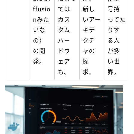
ffusio
ては
新し
号持
nみた
カス
いアー
ってた
いな
タム
キテ
りす
の）
ハー
クチ
る人
の開
ドウ
ャの
が多
発。
ェア
探
い世
も。
求。
界。