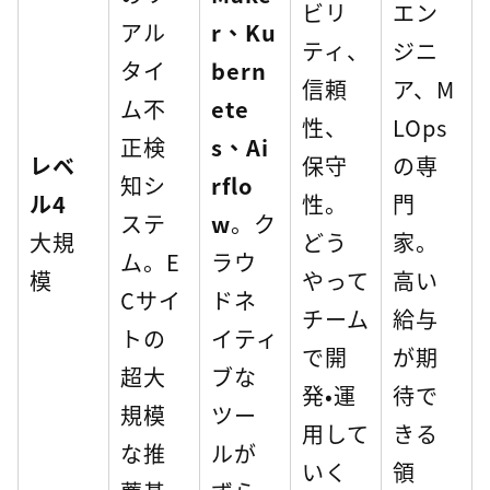
ビリ
エン
アル
r、Ku
ティ、
ジニ
タイ
bern
信頼
ア、M
ム不
ete
性、
LOps
正検
s、Ai
レベ
保守
の専
知シ
rflo
ル4
性。
門
ステ
w
。ク
大規
どう
家。
ム。E
ラウ
模
やって
高い
Cサイ
ドネ
チーム
給与
トの
イティ
で開
が期
超大
ブな
発・運
待で
規模
ツー
用して
きる
な推
ルが
いく
領