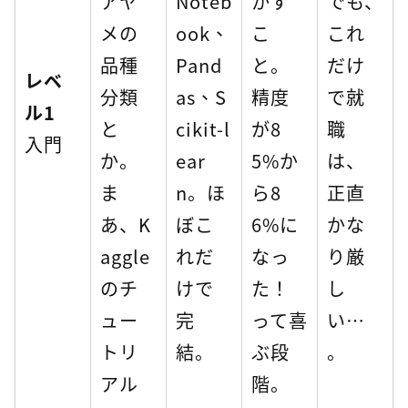
アヤ
Noteb
かす
でも、
メの
ook、
こ
これ
品種
Pand
と。
だけ
レベ
分類
as、S
精度
で就
ル1
と
cikit-l
が8
職
入門
か。
ear
5%か
は、
ま
n。ほ
ら8
正直
あ、K
ぼこ
6%に
かな
aggle
れだ
なっ
り厳
のチ
けで
た！
し
ュー
完
って喜
い…
トリ
結。
ぶ段
。
アル
階。