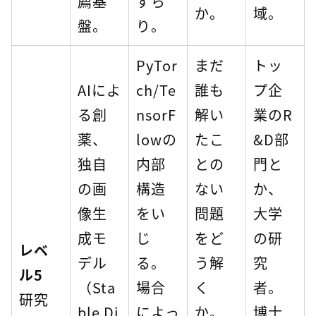
薦基
ずら
か。
域。
盤。
り。
PyTor
まだ
トッ
AIによ
ch/Te
誰も
プ企
る創
nsorF
解い
業のR
薬、
lowの
たこ
&D部
独自
内部
との
門と
の画
構造
ない
か、
像生
をい
問題
大学
成モ
じ
をど
の研
レベ
デル
る。
う解
究
ル5
（Sta
場合
く
者。
研究
ble Di
によっ
か。
博士