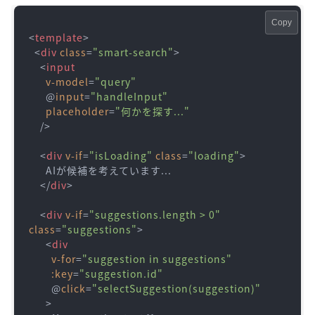
Copy
<
template
>
<
div
class
=
"smart-search"
>
<
input
v-model
=
"query"
      @
input
=
"handleInput"
placeholder
=
"何かを探す..."
    />
<
div
v-if
=
"isLoading"
class
=
"loading"
>
      AIが候補を考えています...

</
div
>
<
div
v-if
=
"suggestions.length > 0"
class
=
"suggestions"
>
<
div
v-for
=
"suggestion in suggestions"
:key
=
"suggestion.id"
        @
click
=
"selectSuggestion(suggestion)"
      >