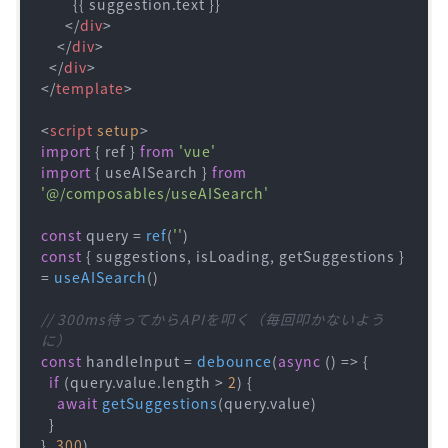
        {{ suggestion.text }}

</
div
>
</
div
>
</
div
>
</
template
>
<
script
setup
>
import
 { ref } 
from
'vue'
import
 { useAISearch } 
from
'@/composables/useAISearch'
const
 query = 
ref
(
''
const
 { suggestions, isLoading, getSuggestions } 
= 
useAISearch
()

// 300ms待ってからAPIを叩く（毎回叩かないよう
に）
const
 handleInput = 
debounce
(
async
 () => {

if
 (query.
value
.
length
 > 
2
) {

await
getSuggestions
(query.
value
)

  }

}, 
300
)
