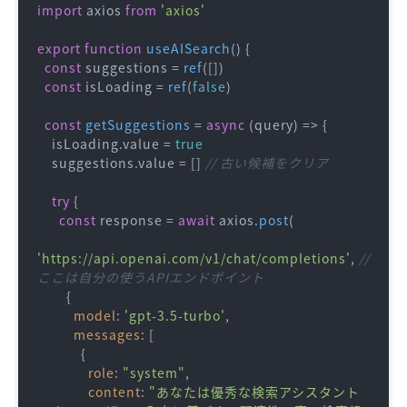
import
 axios 
from
'axios'
export
function
useAISearch
(
) {

const
 suggestions = 
ref
([])

const
 isLoading = 
ref
(
false
)

const
getSuggestions
 = 
async
 (
query
) => {

    isLoading.
value
 = 
true
    suggestions.
value
 = [] 
// 古い候補をクリア
try
 {

const
 response = 
await
 axios.
post
(

'https://api.openai.com/v1/chat/completions'
, 
// 
ここは自分の使うAPIエンドポイント
        {

model
: 
'gpt-3.5-turbo'
,

messages
: [

            {

role
: 
"system"
,

content
: 
"あなたは優秀な検索アシスタント