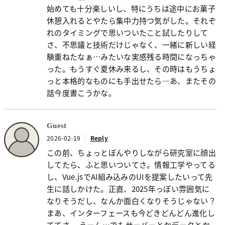
始めても十分楽しいし、特にうちは途中にお菓子
休憩入れるとやたら集中力持つ気がした。それぞ
れのタイミングで思いついたこと試したりして
さ、不思議と技術だけじゃなく、一緒に新しい経
験重ねたなぁ…みたいな実感残る時間になっちゃ
った。もうすぐ夏休み来るし、その時はもうちょ
っと本格的なものにも手出せたら—あ、またその
話今度書こうかな。
Guest
2026-02-19
Reply
この前、ちょっとぼんやりしながら研究室に顔出
してたら、ふと思いついてさ。情報工学やってる
し、Vue.jsでAI組み込みのUIを提案したいって先
生に話しかけた。正直、2025年っぽい雰囲気に
なりそうだし、なんか面白くなりそうじゃない？
まあ、インターフェースも今どきどんどん進化し
ててさ。 うーん…でもサーバーとかデータとか