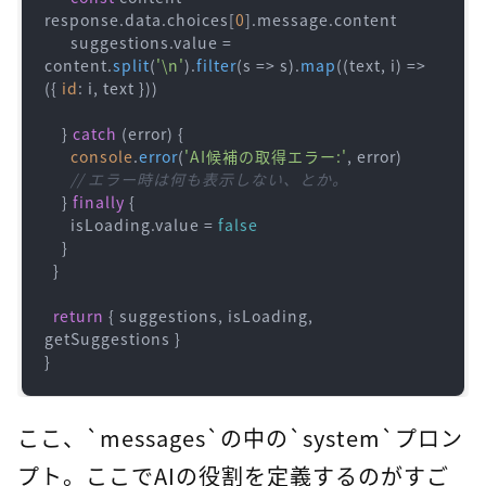
response.
data
.
choices
[
0
].
message
.
content
      suggestions.
value
 = 
content.
split
(
'\n'
).
filter
(
s
 =>
 s).
map
(
(
text, i
) =>
({ 
id
: i, text }))

    } 
catch
 (error) {

console
.
error
(
'AI候補の取得エラー:'
, error)

// エラー時は何も表示しない、とか。
    } 
finally
 {

      isLoading.
value
 = 
false
    }

  }

return
 { suggestions, isLoading, 
getSuggestions }

ここ、`messages`の中の`system`プロン
プト。ここでAIの役割を定義するのがすご