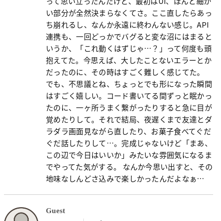
って思い立ったんだけど、最初はUI、ほんと細か
い部分が全然決まらなくてさ。ここ直したらあっ
ち崩れるし、なんか永遠に終わんない感じ。API
連携も、一回どっかでバグると変な沼にはまると
いうか、「これ動くはずじゃ…？」って何度も頭
抱えてた。今思えば、大したことないエラーとか
だったのに、その時はすごく難しく感じてた。
でも、不思議とね、ちょっとでも形になった瞬間
はすごく嬉しい。コード書いてる間ずっと眠かっ
たのに、一ヶ所うまく繋がったりすると急に目が
覚めたりして。それで結局、夜遅くまで友達とダ
ラダラ画面見ながら直したり、お菓子食べてぐだ
ぐだ話したりして…。完成じゃないけど「まあ、
この辺で今日はいいか」みたいな雰囲気になるま
でやってた気がする。 なんか今思い出すと、その
地味なしんどさ込みで楽しかったんだよなぁ…
Guest