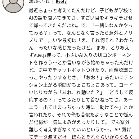
2026-04-12
Reply
最近ちょっと考えてたんだけど、子どもが学校で
AIの話を聞いてきてさ、すごい目をキラキラさせ
て帰ってきたんだよね。で、「一緒になんかやっ
てみる？」って、なんとなく言ったら意外とノリ
ノリで…。いや最初は「え、それ何それ？わから
ん」みたいな感じだったけど。 まあ、とりあえ
ずVue.js使って、小さいAI入りのUIコンポーネン
トを作ろう…とか言いながら始めちゃったんだけ
ど。途中でチャットボットつけたり、画像認識ご
っこやったりするとさ、「おお！」みたいにテン
ション上がる瞬間がちょこちょこあって。コード
いじりながら「あれこれ動いた？」「どうして反
応するの？」ってふたりして首ひねってさ。あー
エラー出て止まっちゃった時に「助けて～」とか
言われたり、それで俺も昔似たようなことで悩ん
だ記憶が一気によみがえったりして。 でも案外
難しく考えすぎなくていいというか…。API繋げ
てデータ渡すだけ―ほんとそれぐらいからゆるく