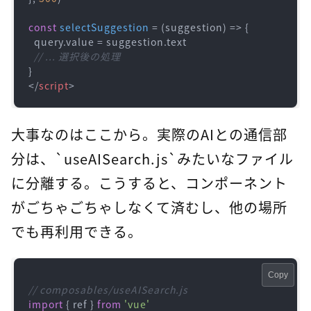
const
selectSuggestion
 = (
suggestion
) => {

  query.
value
 = suggestion.
text
// ... 選択後の処理
</
script
>
大事なのはここから。実際のAIとの通信部
分は、`useAISearch.js`みたいなファイル
に分離する。こうすると、コンポーネント
がごちゃごちゃしなくて済むし、他の場所
でも再利用できる。
Copy
// composables/useAISearch.js
import
 { ref } 
from
'vue'